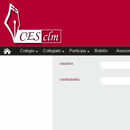
Colegio
Colégiate
Participa
Boletín
Asesor
usuario
contraseña